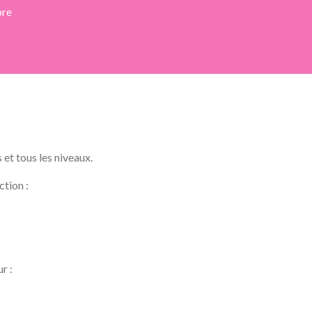
pre
et tous les niveaux.
tion :
r :