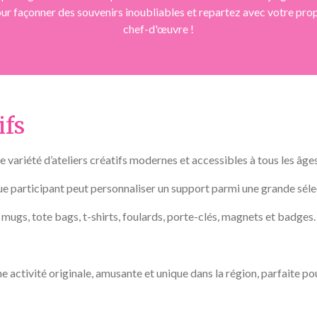
ur façonner des souvenirs inoubliables et repartez avec votre pro
chef-d'œuvre !
ifs
variété d’ateliers créatifs modernes et accessibles à tous les âges 
e participant peut personnaliser un support parmi une grande sélec
mugs, tote bags, t-shirts, foulards, porte-clés, magnets et badges.
e activité originale, amusante et unique dans la région, parfaite pou