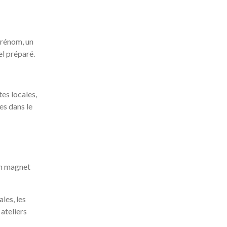
prénom, un
el préparé.
tes locales,
es dans le
en magnet
ales, les
 ateliers