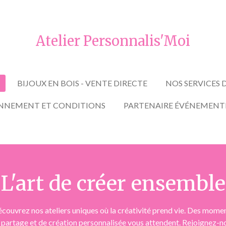
Atelier Personnalis'Moi
BIJOUX EN BOIS - VENTE DIRECTE
NOS SERVICES
NNEMENT ET CONDITIONS
PARTENAIRE ÉVÉNEMENT
L'art de créer ensemble
couvrez nos ateliers uniques où la créativité prend vie. Des mome
 partage et de création personnalisée vous attendent. Rejoignez-n