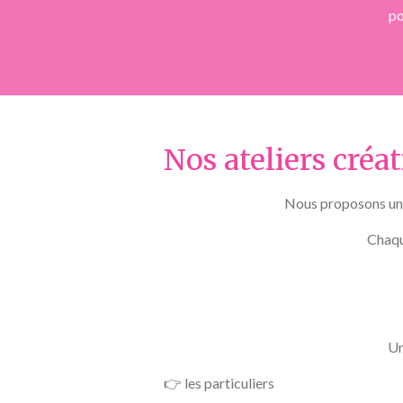
po
Nos ateliers créat
Nous proposons une 
Chaqu
Un
👉 les particuliers