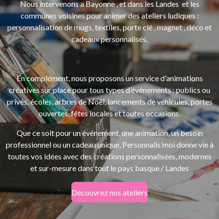
Nous intervenons a Bayonne , et dans les Landes et les
communes voisines pour animer des ateliers ludiques :
personnalisation de mugs, textiles, porte clé , magnet , déco et
cadeaux personnalisés.
En complément, nous proposons un service d'
animations
créatives sur place pour tous types d’événements : publics ou
privés, écoles, arbres de Noël, lancements de véhicules, portes
ouvertes, fêtes locales et toutes occasions.
Que ce soit pour un événement, une animation, un besoin
professionnel ou un cadeau unique, Personnalis’moi donne vie à
toutes vos idées avec des créations personnalisées, modernes
et sur-mesure dans tout le pays basque / Landes
Découvrez nos ateliers