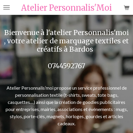
Atelier Personnalis'Moi
Passer
au
contenu
principal
Bienvenue à l'atelier Personnalis'moi
, votre atelier de marquage textiles et
créatifs à Bardos
0744592767
Atelier Personnalis’moi propose un
service professionnel de
personnalisation textile (t-shirts, sweats, tote bags,
casquettes…) ainsi que la création de goodies publicitaires
pour entreprises, mairies, associations et événements : mugs,
stylos, porte-clés, magnets, horloges, gourdes et articles
cadeaux.